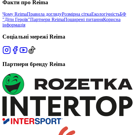
Факти про Reima
Чому Reima
Правила догляду
Розмірна сітка
Екологічність
БФ
"Діти Героїв"
Партнери Reima
Поширені питання
Корисна
інформація
Соціальні мережі Reima
Партнери бренду Reima