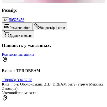
Розмір:
50
52
54
56
48
Розмірна сітка
Всі розмірні сітки
Додати в кошик
Наявність у магазинах:
Контакти магазинів
Reima в ТРЦ DREAM
+38(063) 394 82 28
Київ, пр-т. Оболонський, 21В, DREAM berry (атріум Мексика,
2 поверх)
Уточнюйте в магазині