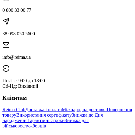
0 800 33 00 77
38 098 050 5600
info@reima.ua
Пн-Пт: 9:00 до 18:00
Сб-Нд: Вихідний
Клієнтам
Reima Club
Доставка і оплата
Міжнародна доставка
Повернення
товару
Використання сертифікату
Знижка до Дня
народження
Гарантійні строки
Знижка для
військовослужбовців