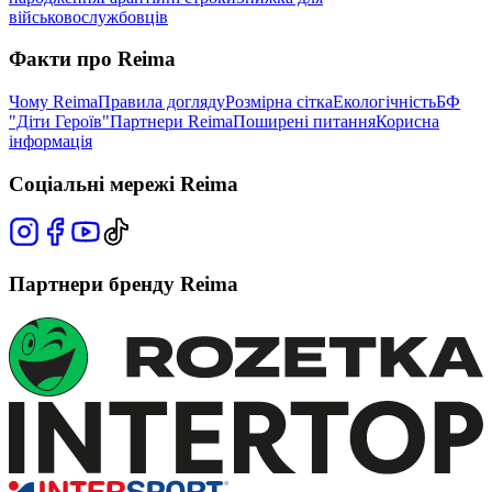
військовослужбовців
Факти про Reima
Чому Reima
Правила догляду
Розмірна сітка
Екологічність
БФ
"Діти Героїв"
Партнери Reima
Поширені питання
Корисна
інформація
Соціальні мережі Reima
Партнери бренду Reima