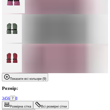
Показати всі кольори (9)
Розмір:
3
4
5
6
8
7
Розмірна сітка
Всі розмірні сітки