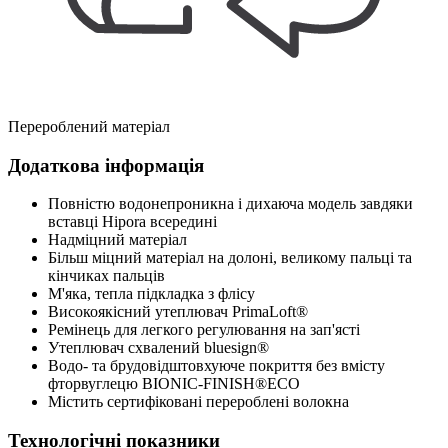
Перероблений матеріал
Додаткова інформація
Повністю водонепроникна і дихаюча модель завдяки
вставці Hipora всередині
Надміцний матеріал
Більш міцний матеріал на долоні, великому пальці та
кінчиках пальців
М'яка, тепла підкладка з флісу
Високоякісний утеплювач PrimaLoft®
Ремінець для легкого регулювання на зап'ясті
Утеплювач схвалений bluesign®
Водо- та брудовідштовхуюче покриття без вмісту
фторвуглецю BIONIC-FINISH®ECO
Містить сертифіковані перероблені волокна
Технологічні показники