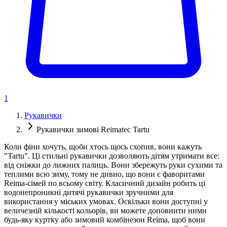
1
Рукавички
Рукавички зимові Reimatec Tartu
Коли фіни хочуть, щоби хтось щось схопив, вони кажуть
"Tartu". Ці стильні рукавички дозволяють дітям утримати все:
від сніжки до лижних палиць. Вони збережуть руки сухими та
теплими всю зиму, тому не дивно, що вони є фаворитами
Reima-сімей по всьому світу. Класичний дизайн робить ці
водонепроникні дитячі рукавички зручними для
використання у міських умовах. Оскільки вони доступні у
величезній кількості кольорів, ви можете доповнити ними
будь-яку куртку або зимовий комбінезон Reima, щоб вони