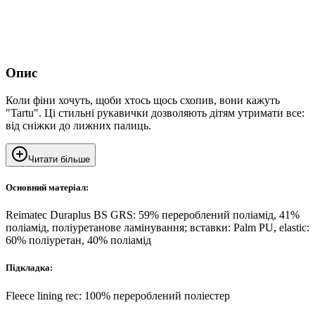
Опис
Коли фіни хочуть, щоби хтось щось схопив, вони кажуть
"Tartu". Ці стильні рукавички дозволяють дітям утримати все:
від сніжки до лижних палиць.
Читати більше
Основний матеріал:
Reimatec Duraplus BS GRS: 59% перероблений поліамід, 41%
поліамід, поліуретанове ламінування; вставки: Palm PU, elastic:
60% поліуретан, 40% поліамід
Підкладка:
Fleece lining rec: 100% перероблений поліестер