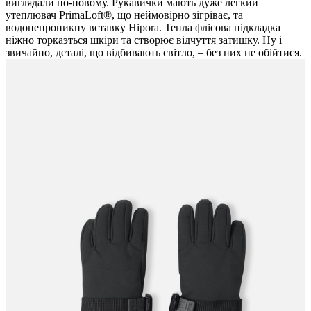
виглядали по-новому. Рукавички мають дуже легкий
утеплювач PrimaLoft®, що неймовірно зігріває, та
водонепроникну вставку Hipora. Тепла флісова підкладка
ніжно торкаэться шкіри та створює відчуття затишку. Ну і
звичайно, деталі, що відбивають світло, – без них не обійтися.