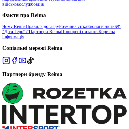
військовослужбовців
Факти про Reima
Чому Reima
Правила догляду
Розмірна сітка
Екологічність
БФ
"Діти Героїв"
Партнери Reima
Поширені питання
Корисна
інформація
Соціальні мережі Reima
Партнери бренду Reima