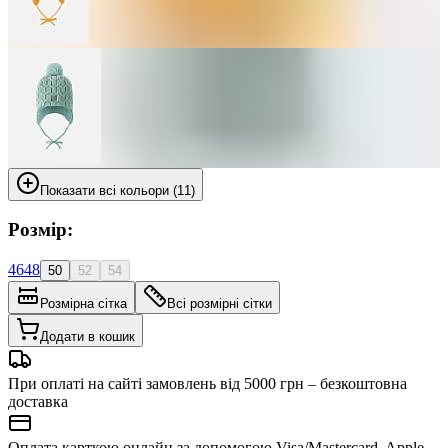
Показати всі кольори (11)
Розмір:
46
48
50
52
54
Розмірна сітка
Всі розмірні сітки
Додати в кошик
При оплаті на сайті замовлень від 5000 грн – безкоштовна
доставка
Оплата карткою онлайн за допомогою Visa/Mastercard, Apple