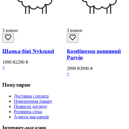
З вовни
З вовни
Шапка-біні Nyksund
Комбінезон вовняний
Parvin
1099
₴
2290
₴
+
2999
₴
3990
₴
+
Популярне
Доставка і оплата
Повернення товару
Правила догляду
Розмірна сітка
Адреси магазинів
Інтернет-магазин