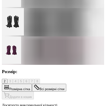
Розмір:
2
3
4
5
6
7
8
Розмірна сітка
Всі розмірні сітки
Додати в кошик
Досягнуто максимальної кількості