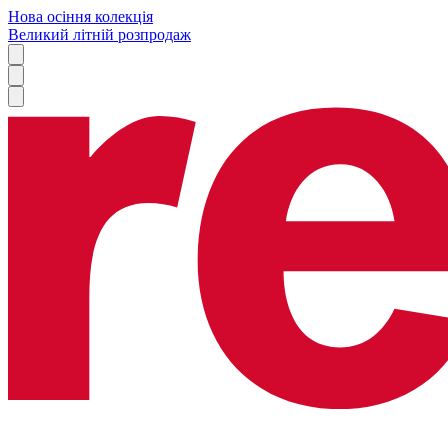
Нова осіння колекція
Великий літній розпродаж