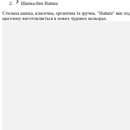
Шапка-біні Hattara
Стильна шапка, класична, органічна та зручна. "Hattara" має по
щосезону виготовляється в нових чудових кольорах.