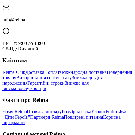
info@reima.ua
Пн-Пт: 9:00 до 18:00
Сб-Нд: Вихідний
Клієнтам
Reima Club
Доставка і оплата
Міжнародна доставка
Повернення
товару
Використання сертифікату
Знижка до Дня
народження
Гарантійні строки
Знижка для
військовослужбовців
Факти про Reima
Чому Reima
Правила догляду
Розмірна сітка
Екологічність
БФ
"Діти Героїв"
Партнери Reima
Поширені питання
Корисна
інформація
Соціальні мережі Reima