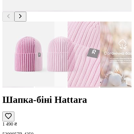
Шапка-біні Hattara
1 490
₴