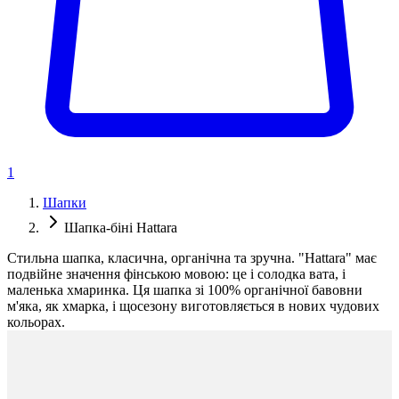
1
Шапки
Шапка-біні Hattara
Стильна шапка, класична, органічна та зручна. "Hattara" має
подвійне значення фінською мовою: це і солодка вата, і
маленька хмаринка. Ця шапка зі 100% органічної бавовни
м'яка, як хмарка, і щосезону виготовляється в нових чудових
кольорах.