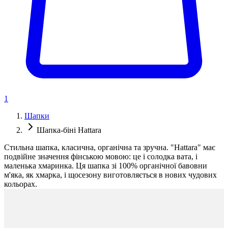
1
Шапки
Шапка-біні Hattara
Стильна шапка, класична, органічна та зручна. "Hattara" має
подвійне значення фінською мовою: це і солодка вата, і
маленька хмаринка. Ця шапка зі 100% органічної бавовни
м'яка, як хмарка, і щосезону виготовляється в нових чудових
кольорах.