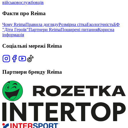
військовослужбовців
Факти про Reima
Чому Reima
Правила догляду
Розмірна сітка
Екологічність
БФ
"Діти Героїв"
Партнери Reima
Поширені питання
Корисна
інформація
Соціальні мережі Reima
Партнери бренду Reima