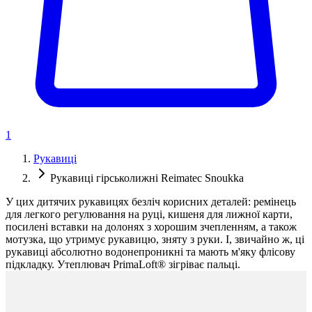
1
Рукавиці
Рукавиці гірськолижні Reimatec Snoukka
У цих дитячих рукавицях безліч корисних деталей: ремінець
для легкого регулювання на руці, кишеня для лижної карти,
посилені вставки на долонях з хорошим зчепленням, а також
мотузка, що утримує рукавицю, зняту з руки. І, звичайно ж, ці
рукавиці абсолютно водонепроникні та мають м'яку флісову
підкладку. Утеплювач PrimaLoft® зігріває пальці.