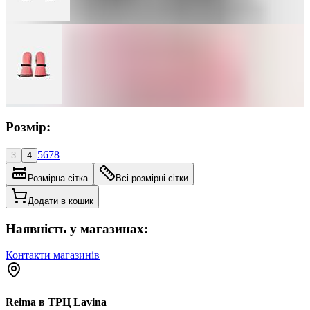
Розмір:
5
6
7
8
3
4
Розмірна сітка
Всі розмірні сітки
Додати в кошик
Наявність у магазинах:
Контакти магазинів
Reima в ТРЦ Lavina