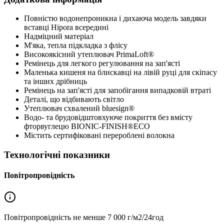
Повністю водонепроникна і дихаюча модель завдяки
вставці Hipora всередині
Надміцний матеріал
М'яка, тепла підкладка з флісу
Високоякісний утеплювач PrimaLoft®
Ремінець для легкого регулювання на зап'ясті
Маленька кишеня на блискавці на лівій руці для скіпасу
та інших дрібниць
Ремінець на зап'ясті для запобігання випадковій втраті
Деталі, що відбивають світло
Утеплювач схвалений bluesign®
Водо- та брудовідштовхуюче покриття без вмісту
фторвуглецю BIONIC-FINISH®ECO
Містить сертифіковані перероблені волокна
Технологічні показники
Повітропровідність
Повітропровідність не менше
7 000 г/м2/24год