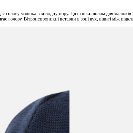
є голову малюка в холодну пору. Ця шапка-шолом для малюків і с
ягає голову. Вітронепроникні вставки в зоні вух, вшиті між підк