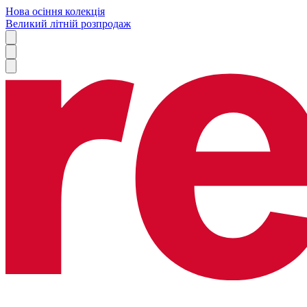
Нова осіння колекція
Великий літній розпродаж