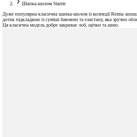
Шапка-шолом Starrie
Дуже популярна класична шапка-шолом із колекції Reima захища
дотик підкладкою із суміші бавовни та еластану, яка зручно обл
Ця класична модель добре закриває лоб, щічки та шию.