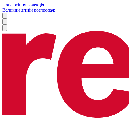
Нова осіння колекція
Великий літній розпродаж