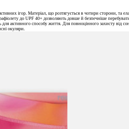
активних ігор. Матеріал, що розтягується в чотири сторони, та ел
трафіолету до UPF 40+ дозволяють довше й безпечніше перебувати
ь для активного способу життя. Для повноцінного захисту від со
сні окуляри.