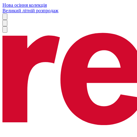
Нова осіння колекція
Великий літній розпродаж