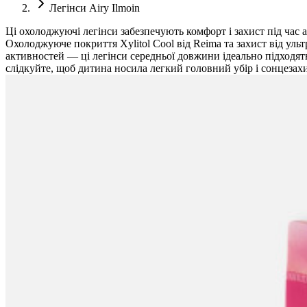
Легінси Airy Ilmoin
Ці охолоджуючі легінси забезпечують комфорт і захист під час 
Охолоджуюче покриття Xylitol Cool від Reima та захист від уль
активностей — ці легінси середньої довжини ідеально підходят
слідкуйте, щоб дитина носила легкий головний убір і сонцезахи