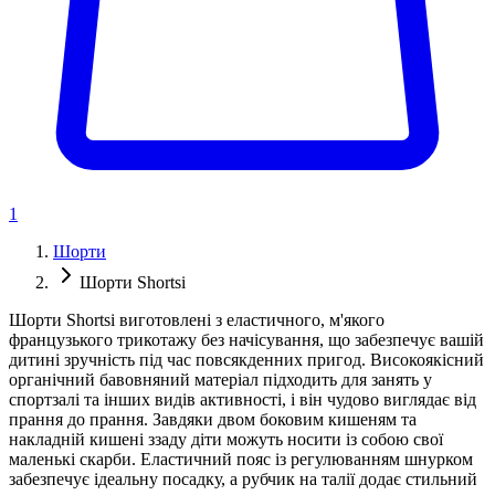
1
Шорти
Шорти Shortsi
Шорти Shortsi виготовлені з еластичного, м'якого
французького трикотажу без начісування, що забезпечує вашій
дитині зручність під час повсякденних пригод. Високоякісний
органічний бавовняний матеріал підходить для занять у
спортзалі та інших видів активності, і він чудово виглядає від
прання до прання. Завдяки двом боковим кишеням та
накладній кишені ззаду діти можуть носити із собою свої
маленькі скарби. Еластичний пояс із регулюванням шнурком
забезпечує ідеальну посадку, а рубчик на талії додає стильний