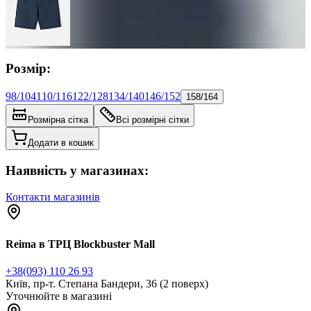
Розмір:
98/104
110/116
122/128
134/140
146/152
158/164
Розмірна сітка
Всі розмірні сітки
Додати в кошик
Наявність у магазинах:
Контакти магазинів
Reima в ТРЦ Blockbuster Mall
+38(093) 110 26 93
Київ, пр-т. Степана Бандери, 36 (2 поверх)
Уточнюйте в магазині