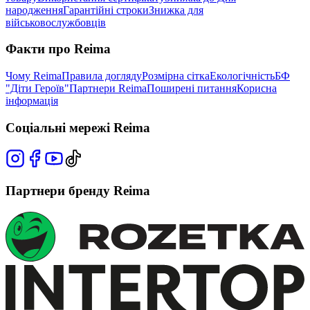
народження
Гарантійні строки
Знижка для
військовослужбовців
Факти про Reima
Чому Reima
Правила догляду
Розмірна сітка
Екологічність
БФ
"Діти Героїв"
Партнери Reima
Поширені питання
Корисна
інформація
Соціальні мережі Reima
Партнери бренду Reima