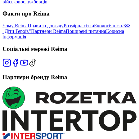
військовослужбовців
Факти про Reima
Чому Reima
Правила догляду
Розмірна сітка
Екологічність
БФ
"Діти Героїв"
Партнери Reima
Поширені питання
Корисна
інформація
Соціальні мережі Reima
Партнери бренду Reima