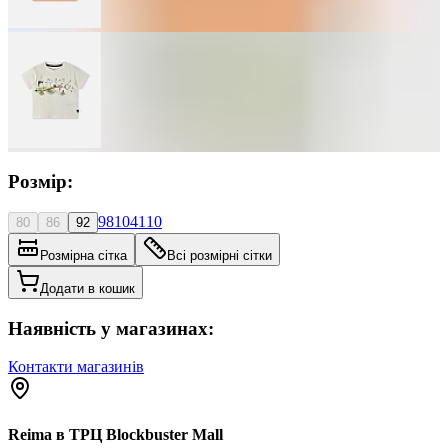
Розмір:
98
104
110
80
86
92
Розмірна сітка
Всі розмірні сітки
Додати в кошик
Наявність у магазинах:
Контакти магазинів
Reima в ТРЦ Blockbuster Mall