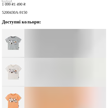
1 099
₴
1 490
₴
5200430A-9150
Доступні кольори: