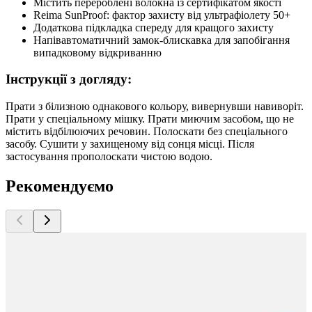
Містить перероблені волокна із сертифікатом якості
Reima SunProof: фактор захисту від ультрафіолету 50+
Додаткова підкладка спереду для кращого захисту
Напівавтоматичний замок-блискавка для запобігання
випадковому відкриванню
Інструкції з догляду:
Прати з білизною однакового кольору, вивернувши навиворіт.
Прати у спеціальному мішку. Прати миючим засобом, що не
містить відбілюючих речовин. Полоскати без спеціального
засобу. Сушити у захищеному від сонця місці. Після
застосування прополоскати чистою водою.
Рекомендуємо