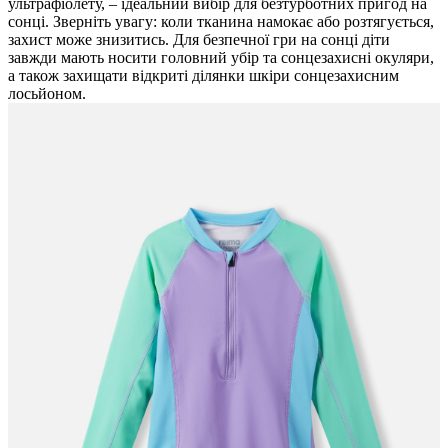
ультрафіолету, – ідеальний вибір для безтурботних пригод на
сонці. Зверніть увагу: коли тканина намокає або розтягується,
захист може знизитись. Для безпечної гри на сонці діти
завжди мають носити головний убір та сонцезахисні окуляри,
а також захищати відкриті ділянки шкіри сонцезахисним
лосьйоном.