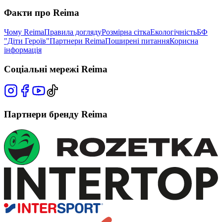
Факти про Reima
Чому Reima
Правила догляду
Розмірна сітка
Екологічність
БФ
"Діти Героїв"
Партнери Reima
Поширені питання
Корисна
інформація
Соціальні мережі Reima
Партнери бренду Reima