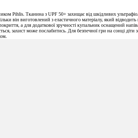
ком Pihlis. Тканина з UPF 50+ захищає від шкідливих ультрафіо
оскільки він виготовлений з еластичного матеріалу, який відводи
е покриття, а для додаткової зручності купальник оснащений на
ється, захист може послабитись. Для безпечної гри на сонці діти
ом.