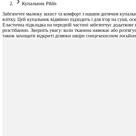
Купальник Pihlis
Забезпечте малюку захист та комфорт з нашим дитячим купальни
влітку. Цей купальник відмінно підходить і для ігор на суші, 
Еластична підкладка на передній частині забезпечує додатков
розстібанню. Зверніть увагу: коли тканина намокає або розтягу
також захищати відкриті ділянки шкіри сонцезахисним лосьйон