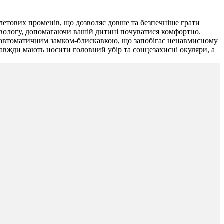
летових променів, що дозволяє довше та безпечніше грати
ть вологу, допомагаючи вашій дитині почуватися комфортно.
півавтоматичним замком-блискавкою, що запобігає ненавмисному
 завжди мають носити головний убір та сонцезахисні окуляри, а