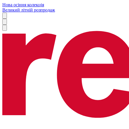
Нова осіння колекція
Великий літній розпродаж