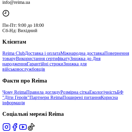
info@reima.ua
Пн-Пт: 9:00 до 18:00
Сб-Нд: Вихідний
Клієнтам
Reima Club
Доставка і оплата
Міжнародна доставка
Повернення
товару
Використання сертифікату
Знижка до Дня
народження
Гарантійні строки
Знижка для
військовослужбовців
Факти про Reima
Чому Reima
Правила догляду
Розмірна сітка
Екологічність
БФ
"Діти Героїв"
Партнери Reima
Поширені питання
Корисна
інформація
Соціальні мережі Reima