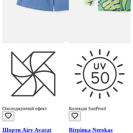
Охолоджуючий ефект
Колекція SunProof
Шорти Airy Avarat
Вітрівка Nerokas