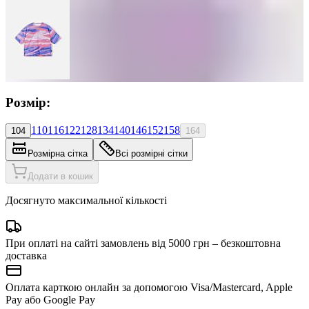
Розмір:
110
116
122
128
134
140
146
152
158
104
164
Розмірна сітка
Всі розмірні сітки
Додати в кошик
Досягнуто максимальної кількості
При оплаті на сайті замовлень від 5000 грн – безкоштовна
доставка
Оплата карткою онлайн за допомогою Visa/Mastercard, Apple
Pay або Google Pay