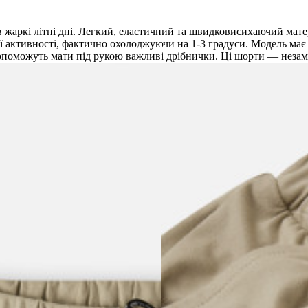
в жаркі літні дні. Легкий, еластичний та швидковисихаючий матер
ї активності, фактично охолоджуючи на 1-3 градуси. Модель має в
опоможуть мати під рукою важливі дрібнички. Ці шорти — незамі