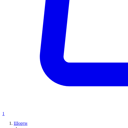
1
Шорти