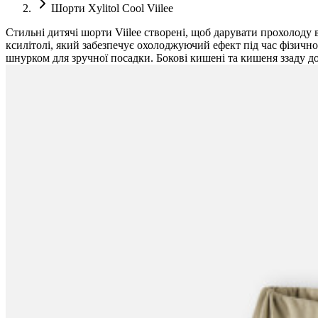
Шорти Xylitol Cool Viilee
Стильні дитячі шорти Viilee створені, щоб дарувати прохолоду 
ксилітолі, який забезпечує охолоджуючий ефект під час фізично
шнурком для зручної посадки. Бокові кишені та кишеня ззаду д