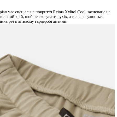
іал має спеціальне покриття Reima Xylitol Cool, засноване на
ільний крій, щоб не сковувати рухів, а талія регулюється
нна річ в літньому гардеробі дитини.