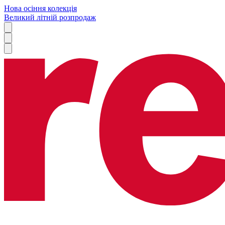
Нова осіння колекція
Великий літній розпродаж