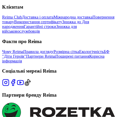
Клієнтам
Reima Club
Доставка і оплата
Міжнародна доставка
Повернення
товару
Використання сертифікату
Знижка до Дня
народження
Гарантійні строки
Знижка для
військовослужбовців
Факти про Reima
Чому Reima
Правила догляду
Розмірна сітка
Екологічність
БФ
"Діти Героїв"
Партнери Reima
Поширені питання
Корисна
інформація
Соціальні мережі Reima
Партнери бренду Reima