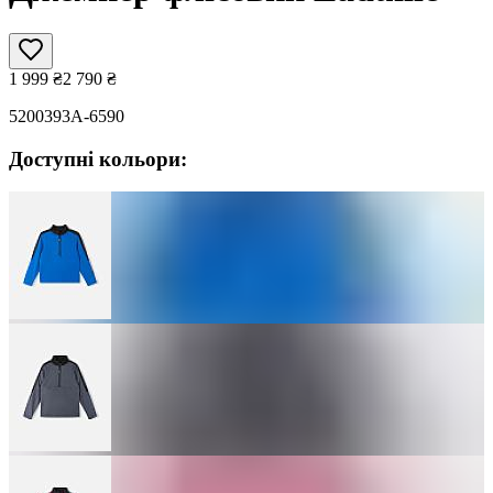
1 999
₴
2 790
₴
5200393A-6590
Доступні кольори: