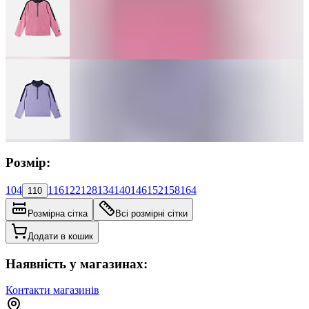
Розмір:
104
116
122
128
134
140
146
152
158
164
110
Розмірна сітка
Всі розмірні сітки
Додати в кошик
Наявність у магазинах:
Контакти магазинів