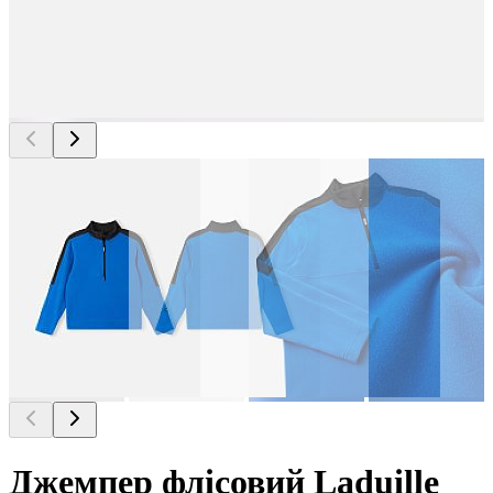
Джемпер флісовий Laduille