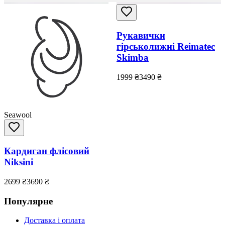
Рукавички
гірськолижні Reimatec
Skimba
1999
₴
3490
₴
Seawool
Кардиган флісовий
Niksini
2699
₴
3690
₴
Популярне
Доставка і оплата