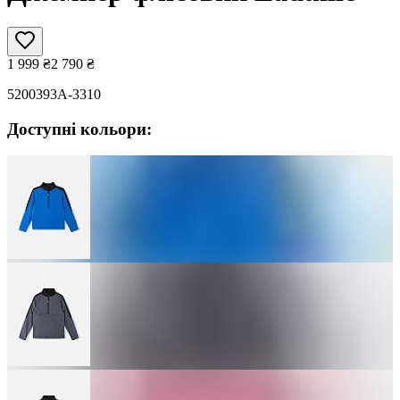
1 999
₴
2 790
₴
5200393A-3310
Доступні кольори: