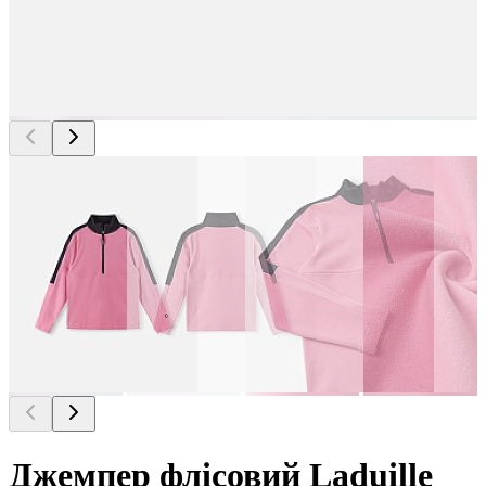
Джемпер флісовий Laduille