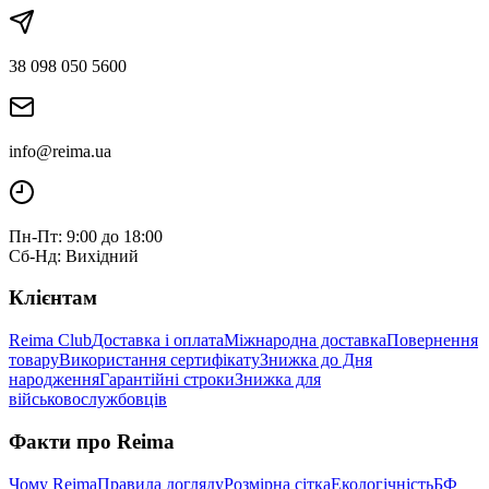
38 098 050 5600
info@reima.ua
Пн-Пт: 9:00 до 18:00
Сб-Нд: Вихідний
Клієнтам
Reima Club
Доставка і оплата
Міжнародна доставка
Повернення
товару
Використання сертифікату
Знижка до Дня
народження
Гарантійні строки
Знижка для
військовослужбовців
Факти про Reima
Чому Reima
Правила догляду
Розмірна сітка
Екологічність
БФ