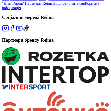
"Діти Героїв"
Партнери Reima
Поширені питання
Корисна
інформація
Соціальні мережі Reima
Партнери бренду Reima