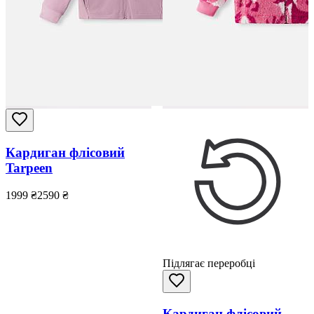
Кардиган флісовий
Tarpeen
1999
₴
2590
₴
Підлягає переробці
Кардиган флісовий