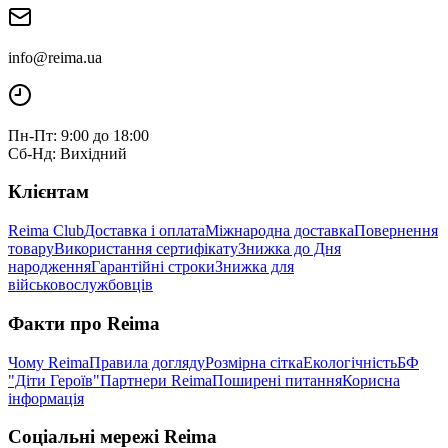
info@reima.ua
Пн-Пт: 9:00 до 18:00
Сб-Нд: Вихідний
Клієнтам
Reima Club
Доставка і оплата
Міжнародна доставка
Повернення
товару
Використання сертифікату
Знижка до Дня
народження
Гарантійні строки
Знижка для
військовослужбовців
Факти про Reima
Чому Reima
Правила догляду
Розмірна сітка
Екологічність
БФ
"Діти Героїв"
Партнери Reima
Поширені питання
Корисна
інформація
Соціальні мережі Reima