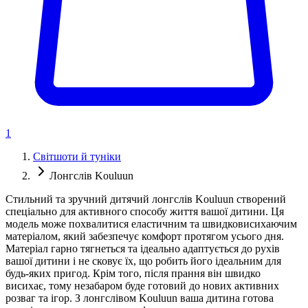
1
Світшоти й туніки
Лонгслів Kouluun
Стильний та зручний дитячий лонгслів Kouluun створений
спеціально для активного способу життя вашої дитини. Ця
модель може похвалитися еластичним та швидковисихаючим
матеріалом, який забезпечує комфорт протягом усього дня.
Матеріал гарно тягнеться та ідеально адаптується до рухів
вашої дитини і не сковує їх, що робить його ідеальним для
будь-яких пригод. Крім того, після прання він швидко
висихає, тому незабаром буде готовий до нових активних
розваг та ігор. З лонгслівом Kouluun ваша дитина готова