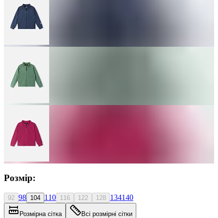
Розмір:
98
110
134
140
92
104
116
122
128
Розмірна сітка
Всі розмірні сітки