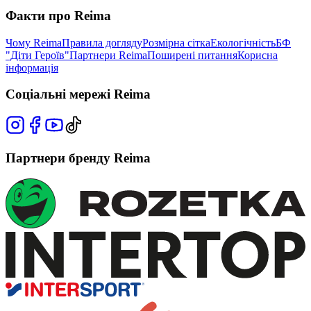
Факти про Reima
Чому Reima
Правила догляду
Розмірна сітка
Екологічність
БФ
"Діти Героїв"
Партнери Reima
Поширені питання
Корисна
інформація
Соціальні мережі Reima
Партнери бренду Reima