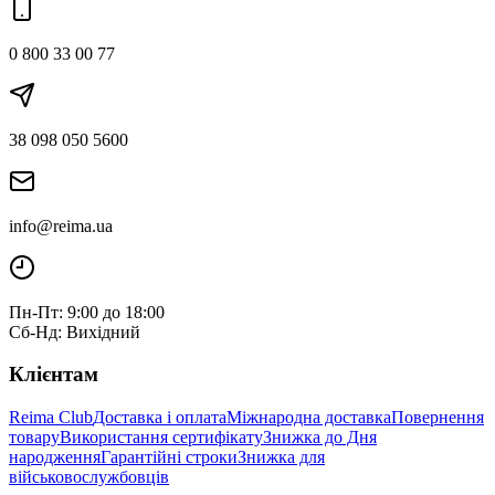
0 800 33 00 77
38 098 050 5600
info@reima.ua
Пн-Пт: 9:00 до 18:00
Сб-Нд: Вихідний
Клієнтам
Reima Club
Доставка і оплата
Міжнародна доставка
Повернення
товару
Використання сертифікату
Знижка до Дня
народження
Гарантійні строки
Знижка для
військовослужбовців