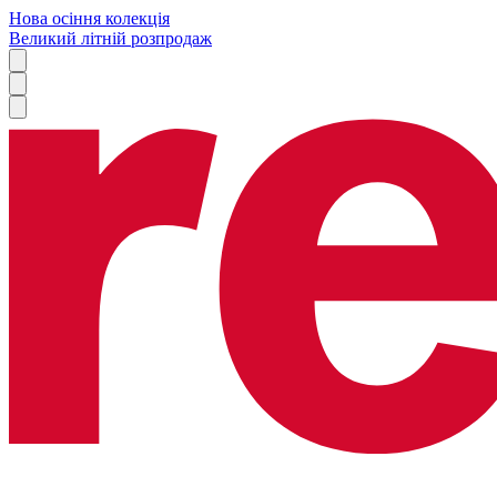
Нова осіння колекція
Великий літній розпродаж