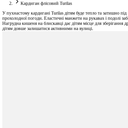
Кардиган флісовий Turilas
У пухнастому кардигані Turilas дітям буде тепло та затишно під
прохолодної погоди. Еластичні манжети на рукавах і подолі за
Нагрудна кишеня на блискавці дає дітям місце для зберігання др
дітям довше залишатися активними на вулиці.