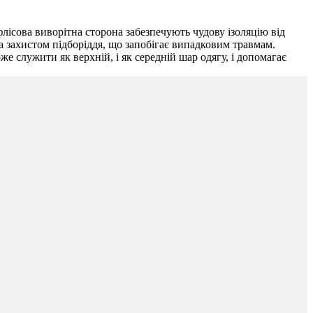
флісова виворітна сторона забезпечують чудову ізоляцію від
а захистом підборіддя, що запобігає випадковим травмам.
е служити як верхній, і як середній шар одягу, і допомагає