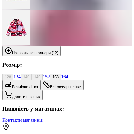
Показати всі кольори (13)
Розмір:
134
152
164
128
140
146
158
Розмірна сітка
Всі розмірні сітки
Додати в кошик
Наявність у магазинах:
Контакти магазинів