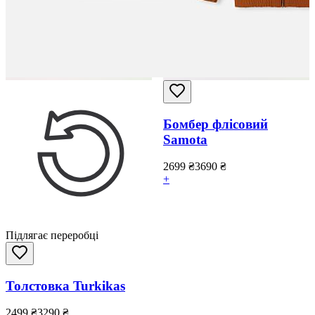
Бомбер флісовий
Samota
2699
₴
3690
₴
+
Підлягає переробці
Толстовка Turkikas
2499
₴
3290
₴