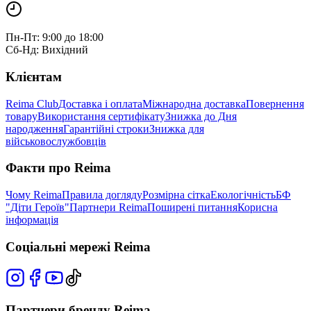
Пн-Пт: 9:00 до 18:00
Сб-Нд: Вихідний
Клієнтам
Reima Club
Доставка і оплата
Міжнародна доставка
Повернення
товару
Використання сертифікату
Знижка до Дня
народження
Гарантійні строки
Знижка для
військовослужбовців
Факти про Reima
Чому Reima
Правила догляду
Розмірна сітка
Екологічність
БФ
"Діти Героїв"
Партнери Reima
Поширені питання
Корисна
інформація
Соціальні мережі Reima
Партнери бренду Reima