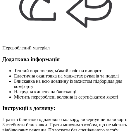
Перероблений матеріал
Додаткова інформація
Теплий ворс зверху, м'який фліс на вивороті
Еластична окантовка на манжетах рукавів та подолі
Блискавка на всю довжину із захистом підборіддя для
комфорту
Нагрудна кишеня на блискавці
Містить перероблені волокна із сертифікатом якості
Інструкції з догляду:
Прати з білизною однакового кольору, вивернувши навиворіт.
Застебнути блискавки. Прати миючим засобом, що не містить
відбілюючих речовин. Полоскати без спеціального засобу.