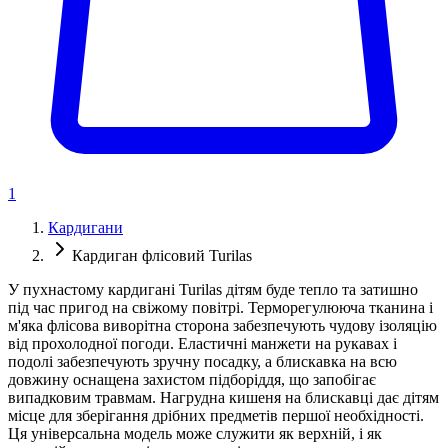
1
Кардигани
Кардиган флісовий Turilas
У пухнастому кардигані Turilas дітям буде тепло та затишно
під час пригод на свіжому повітрі. Терморегулююча тканина і
м'яка флісова виворітна сторона забезпечують чудову ізоляцію
від прохолодної погоди. Еластичні манжети на рукавах і
подолі забезпечують зручну посадку, а блискавка на всю
довжину оснащена захистом підборіддя, що запобігає
випадковим травмам. Нагрудна кишеня на блискавці дає дітям
місце для зберігання дрібних предметів першої необхідності.
Ця універсальна модель може служити як верхній, і як