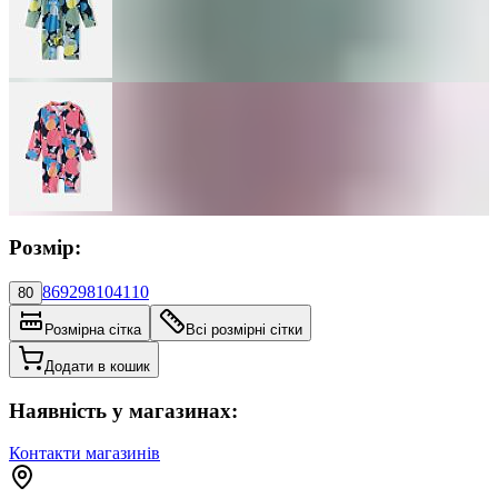
Розмір:
86
92
98
104
110
80
Розмірна сітка
Всі розмірні сітки
Додати в кошик
Наявність у магазинах:
Контакти магазинів