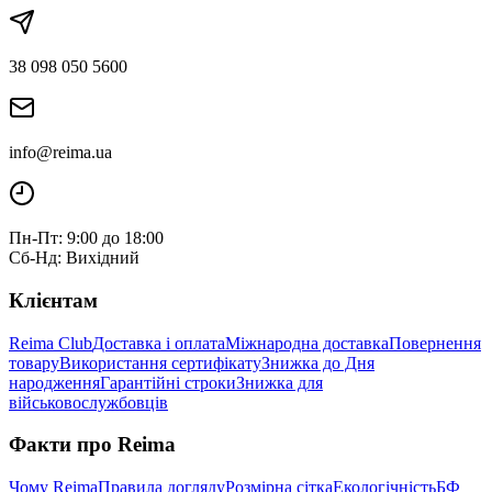
38 098 050 5600
info@reima.ua
Пн-Пт: 9:00 до 18:00
Сб-Нд: Вихідний
Клієнтам
Reima Club
Доставка і оплата
Міжнародна доставка
Повернення
товару
Використання сертифікату
Знижка до Дня
народження
Гарантійні строки
Знижка для
військовослужбовців
Факти про Reima
Чому Reima
Правила догляду
Розмірна сітка
Екологічність
БФ