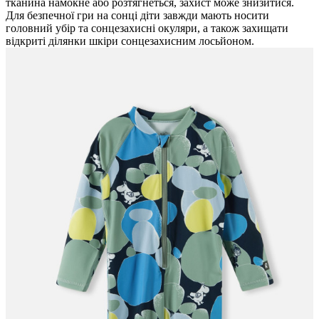
тканина намокне або розтягнеться, захист може знизитися.
Для безпечної гри на сонці діти завжди мають носити
головний убір та сонцезахисні окуляри, а також захищати
відкриті ділянки шкіри сонцезахисним лосьйоном.