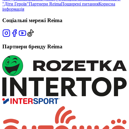
"Діти Героїв"
Партнери Reima
Поширені питання
Корисна
інформація
Соціальні мережі Reima
Партнери бренду Reima