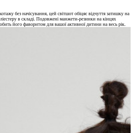
отажу без начісування, цей світшот обіцяє відчуття затишку на
оліестеру в складі. Подовжені манжети-резинки на кінцях
робить його фаворитом для вашої активної дитини на весь рік.