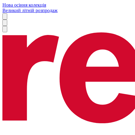
Нова осіння колекція
Великий літній розпродаж