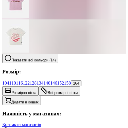
Показати всі кольори (14)
Розмір:
104
110
116
122
128
134
140
146
152
158
164
Розмірна сітка
Всі розмірні сітки
Додати в кошик
Наявність у магазинах:
Контакти магазинів