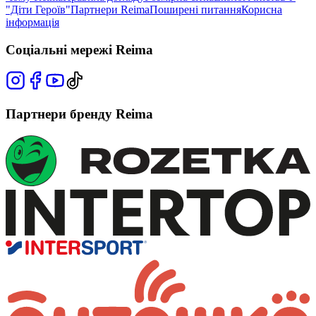
"Діти Героїв"
Партнери Reima
Поширені питання
Корисна
інформація
Соціальні мережі Reima
Партнери бренду Reima