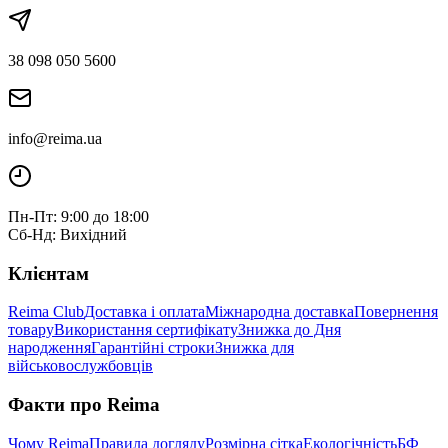
38 098 050 5600
info@reima.ua
Пн-Пт: 9:00 до 18:00
Сб-Нд: Вихідний
Клієнтам
Reima Club
Доставка і оплата
Міжнародна доставка
Повернення
товару
Використання сертифікату
Знижка до Дня
народження
Гарантійні строки
Знижка для
військовослужбовців
Факти про Reima
Чому Reima
Правила догляду
Розмірна сітка
Екологічність
БФ