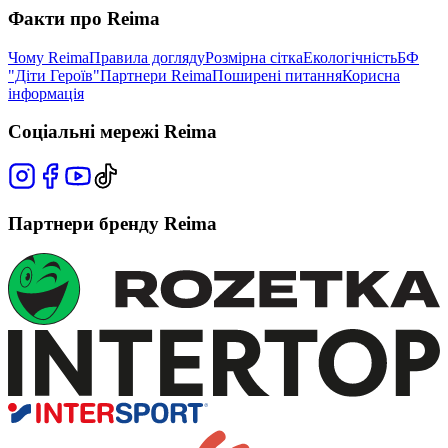
Факти про Reima
Чому Reima
Правила догляду
Розмірна сітка
Екологічність
БФ
"Діти Героїв"
Партнери Reima
Поширені питання
Корисна
інформація
Соціальні мережі Reima
Партнери бренду Reima