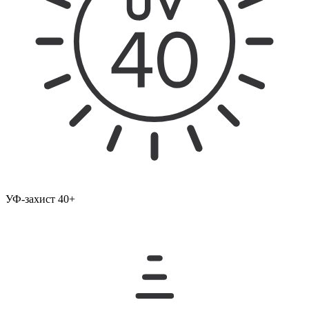
УФ-захист 40+