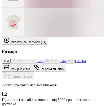
Показати всі кольори (14)
Розмір:
128
146
158
164
104
110
116
122
134
140
152
Розмірна сітка
Всі розмірні сітки
Додати в кошик
Досягнуто максимальної кількості
При оплаті на сайті замовлень від 5000 грн – безкоштовна
доставка