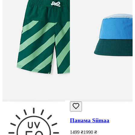
Панама Siimaa
1499
₴
1990
₴