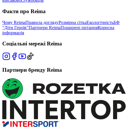
військовослужбовців
Факти про Reima
Чому Reima
Правила догляду
Розмірна сітка
Екологічність
БФ
"Діти Героїв"
Партнери Reima
Поширені питання
Корисна
інформація
Соціальні мережі Reima
Партнери бренду Reima