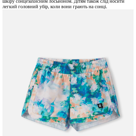
шкіру сонцезахисним лосьйоном. Дітям також слід носити
легкий головний убір, коли вони грають на сонці.