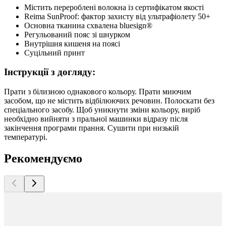
Містить перероблені волокна із сертифікатом якості
Reima SunProof: фактор захисту від ультрафіолету 50+
Основна тканина схвалена bluesign®
Регульований пояс зі шнурком
Внутрішня кишеня на поясі
Суцільний принт
Інструкції з догляду:
Прати з білизною однакового кольору. Прати миючим
засобом, що не містить відбілюючих речовин. Полоскати без
спеціального засобу. Щоб уникнути зміни кольору, виріб
необхідно вийняти з пральної машинки відразу після
закінчення програми прання. Сушити при низькій
температурі.
Рекомендуємо