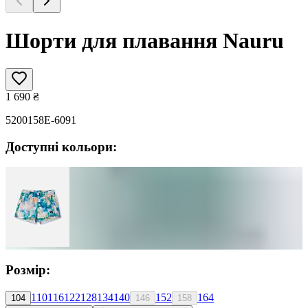
Шорти для плавання Nauru
1 690
₴
5200158E-6091
Доступні кольори:
Розмір:
110
116
122
128
134
140
152
164
104
146
158