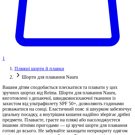
1
Пляжні шорти й плавки
Шорти для плавання Nauru
Вашим дітям сподобається плескатися та плавати у цих
зручних шортах від Reima. Шорти для плавання Nauru,
виготовлені з дихаючої, швидковисихаючої тканини із
захистом від ультрафіолету SPF 50+, дозволяють годинами
розважатися на сонці. Еластичний пояс зі шнурком забезпечує
ідеальну посадку, а внутрішня кишеня надійно зберігає дрібні
предмети. Плаваєте, граєте на пляжі або насолоджуєтеся
іншими літніми пригодами — ці зручні шорти для плавання
готові до всього. Не забувайте захищати неприкриту одягом