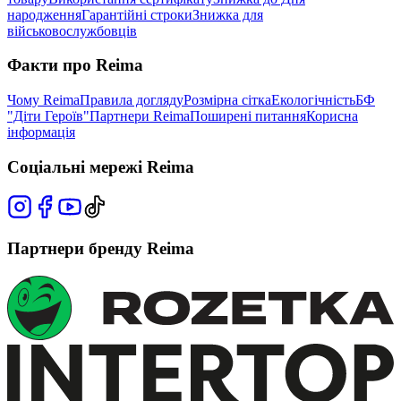
народження
Гарантійні строки
Знижка для
військовослужбовців
Факти про Reima
Чому Reima
Правила догляду
Розмірна сітка
Екологічність
БФ
"Діти Героїв"
Партнери Reima
Поширені питання
Корисна
інформація
Соціальні мережі Reima
Партнери бренду Reima