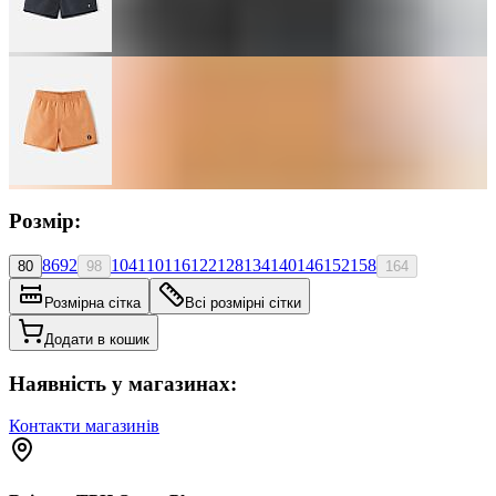
Розмір:
86
92
104
110
116
122
128
134
140
146
152
158
80
98
164
Розмірна сітка
Всі розмірні сітки
Додати в кошик
Наявність у магазинах:
Контакти магазинів