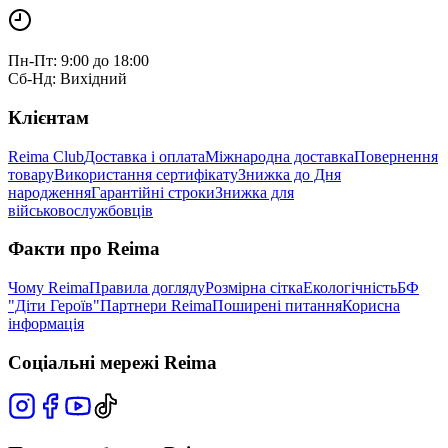
Пн-Пт: 9:00 до 18:00
Сб-Нд: Вихідний
Клієнтам
Reima Club
Доставка і оплата
Міжнародна доставка
Повернення
товару
Використання сертифікату
Знижка до Дня
народження
Гарантійні строки
Знижка для
військовослужбовців
Факти про Reima
Чому Reima
Правила догляду
Розмірна сітка
Екологічність
БФ
"Діти Героїв"
Партнери Reima
Поширені питання
Корисна
інформація
Соціальні мережі Reima