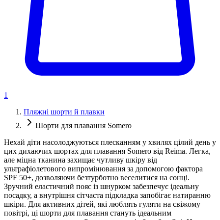
1
Пляжні шорти й плавки
Шорти для плавання Somero
Нехай діти насолоджуються плесканням у хвилях цілий день у
цих дихаючих шортах для плавання Somero від Reima. Легка,
але міцна тканина захищає чутливу шкіру від
ультрафіолетового випромінювання за допомогою фактора
SPF 50+, дозволяючи безтурботно веселитися на сонці.
Зручний еластичний пояс із шнурком забезпечує ідеальну
посадку, а внутрішня сітчаста підкладка запобігає натиранню
шкіри. Для активних дітей, які люблять гуляти на свіжому
повітрі, ці шорти для плавання стануть ідеальним