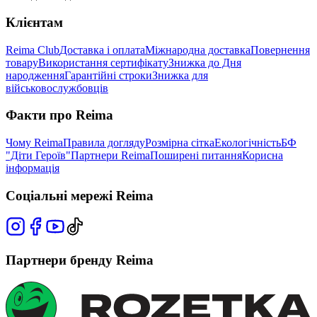
Клієнтам
Reima Club
Доставка і оплата
Міжнародна доставка
Повернення
товару
Використання сертифікату
Знижка до Дня
народження
Гарантійні строки
Знижка для
військовослужбовців
Факти про Reima
Чому Reima
Правила догляду
Розмірна сітка
Екологічність
БФ
"Діти Героїв"
Партнери Reima
Поширені питання
Корисна
інформація
Соціальні мережі Reima
Партнери бренду Reima