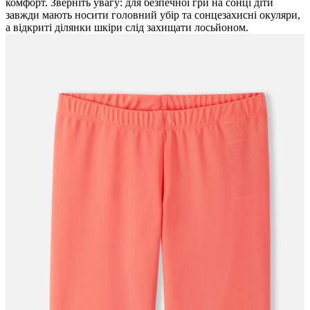
комфорт. Зверніть увагу: для безпечної гри на сонці діти
завжди мають носити головний убір та сонцезахисні окуляри,
а відкриті ділянки шкіри слід захищати лосьйоном.