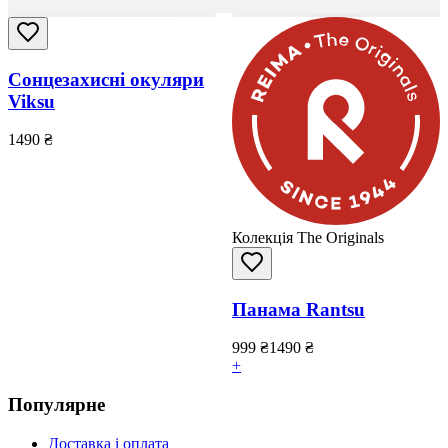
Сонцезахисні окуляри
Viksu
1490
₴
Колекція The Originals
Панама Rantsu
999
₴
1490
₴
+
Популярне
Доставка і оплата