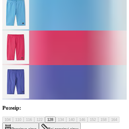
Розмір:
104
110
116
122
128
134
140
146
152
158
164