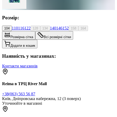
Розмір:
110
116
122
140
146
152
104
128
134
158
164
Розмірна сітка
Всі розмірні сітки
Додати в кошик
Наявність у магазинах:
Контакти магазинів
Reima в ТРЦ River Mall
+38(063) 563 56 87
Київ, Дніпровська набережна, 12 (3 поверх)
Уточнюйте в магазині