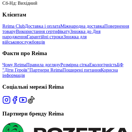
Сб-Нд: Вихідний
Клієнтам
Reima Club
Доставка і оплата
Міжнародна доставка
Повернення
товару
Використання сертифікату
Знижка до Дня
народження
Гарантійні строки
Знижка для
військовослужбовців
Факти про Reima
Чому Reima
Правила догляду
Розмірна сітка
Екологічність
БФ
"Діти Героїв"
Партнери Reima
Поширені питання
Корисна
інформація
Соціальні мережі Reima
Партнери бренду Reima