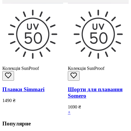
Колекція SunProof
Колекція SunProof
Плавки Simmari
Шорти для плавання
Somero
1490
₴
1690
₴
+
Популярне