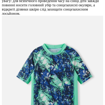
увагу: для безпечного проведення часу на сонці діти завжди
повинні носити головний убір та сонцезахисні окуляри, а
відкриті ділянки шкіри слід захищати сонцезахисним
лосьйоном.