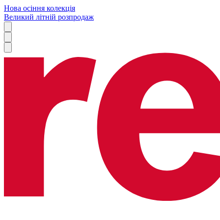
Нова осіння колекція
Великий літній розпродаж