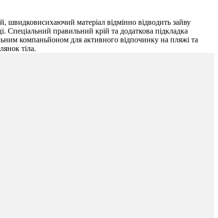
ний, швидковисихаючий матеріал відмінно відводить зайву
ці. Спеціальний правильний крій та додаткова підкладка
альним компаньйоном для активного відпочинку на пляжі та
лянок тіла.