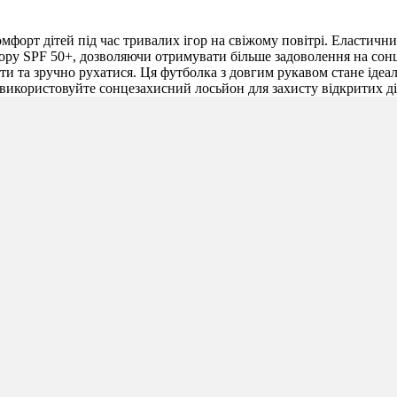
комфорт дітей під час тривалих ігор на свіжому повітрі. Еластич
ктору SPF 50+, дозволяючи отримувати більше задоволення на сон
ти та зручно рухатися. Ця футболка з довгим рукавом стане іде
у використовуйте сонцезахисний лосьйон для захисту відкритих ді