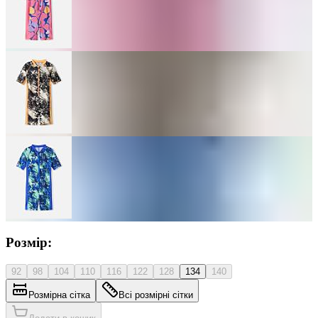
Розмір:
92
98
104
110
116
122
128
134
140
Розмірна сітка
Всі розмірні сітки