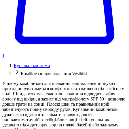
1
Купальні костюми
Комбінезон для плавання Vesihiisi
У цьому комбінезоні для плавання ваш маленький шукач
пригод почуватиметься комфортно та захищено під час ігор у
воді. Швидкосохнуча еластична тканина відводить зайву
вологу від шкіри, а захист від ультрафіолету SPF 50+ дозволяє
довше грати на сонці. Плоскі шви та правильний крій
забезпечують повну свободу рухів. Купальний комбінезон
дуже легко вдягати та знімати завдяки довгій
напівавтоматичній застібці-блискавці. Цей купальник
ідеально підходить для ігор на пляжі, басейні або задньому