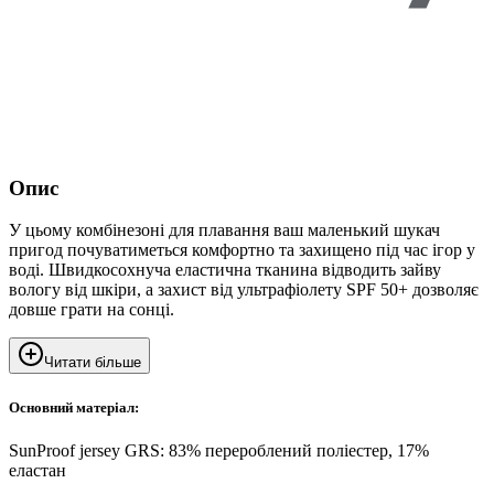
Опис
У цьому комбінезоні для плавання ваш маленький шукач
пригод почуватиметься комфортно та захищено під час ігор у
воді. Швидкосохнуча еластична тканина відводить зайву
вологу від шкіри, а захист від ультрафіолету SPF 50+ дозволяє
довше грати на сонці.
Читати більше
Основний матеріал:
SunProof jersey GRS: 83% перероблений поліестер, 17%
еластан