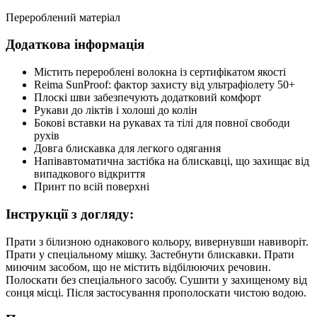
Перероблений матеріал
Додаткова інформація
Містить перероблені волокна із сертифікатом якості
Reima SunProof: фактор захисту від ультрафіолету 50+
Плоскі шви забезпечують додатковий комфорт
Рукави до ліктів і холоші до колін
Бокові вставки на рукавах та тілі для повної свободи
рухів
Довга блискавка для легкого одягання
Напівавтоматична застібка на блискавці, що захищає від
випадкового відкриття
Принт по всій поверхні
Інструкції з догляду:
Прати з білизною однакового кольору, вивернувши навиворіт.
Прати у спеціальному мішку. Застебнути блискавки. Прати
миючим засобом, що не містить відбілюючих речовин.
Полоскати без спеціального засобу. Сушити у захищеному від
сонця місці. Після застосування прополоскати чистою водою.