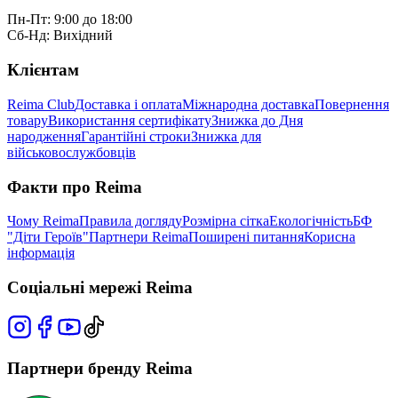
Пн-Пт: 9:00 до 18:00
Сб-Нд: Вихідний
Клієнтам
Reima Club
Доставка і оплата
Міжнародна доставка
Повернення
товару
Використання сертифікату
Знижка до Дня
народження
Гарантійні строки
Знижка для
військовослужбовців
Факти про Reima
Чому Reima
Правила догляду
Розмірна сітка
Екологічність
БФ
"Діти Героїв"
Партнери Reima
Поширені питання
Корисна
інформація
Соціальні мережі Reima
Партнери бренду Reima