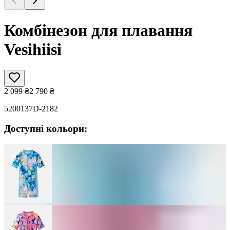
Комбінезон для плавання
Vesihiisi
2 099
₴
2 790
₴
5200137D-2182
Доступні кольори: