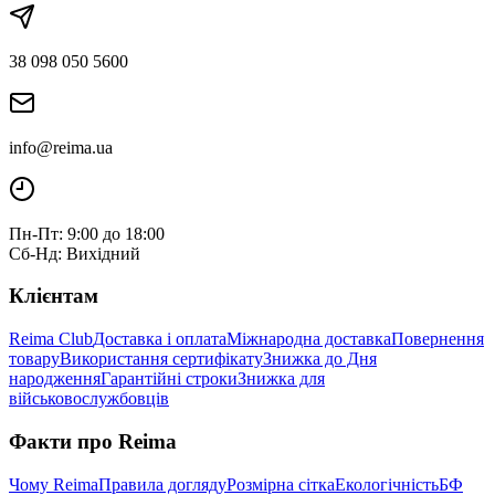
38 098 050 5600
info@reima.ua
Пн-Пт: 9:00 до 18:00
Сб-Нд: Вихідний
Клієнтам
Reima Club
Доставка і оплата
Міжнародна доставка
Повернення
товару
Використання сертифікату
Знижка до Дня
народження
Гарантійні строки
Знижка для
військовослужбовців
Факти про Reima
Чому Reima
Правила догляду
Розмірна сітка
Екологічність
БФ