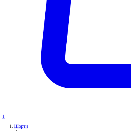
1
Шорти