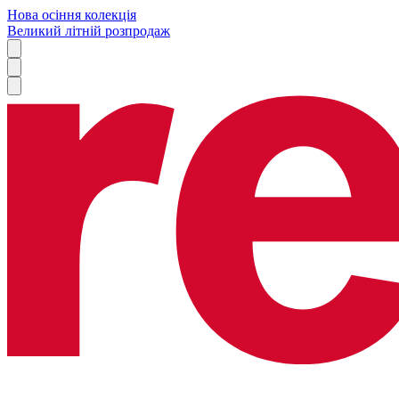
Нова осіння колекція
Великий літній розпродаж