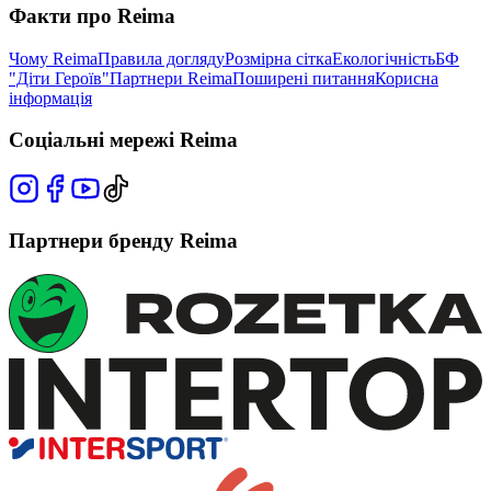
Факти про Reima
Чому Reima
Правила догляду
Розмірна сітка
Екологічність
БФ
"Діти Героїв"
Партнери Reima
Поширені питання
Корисна
інформація
Соціальні мережі Reima
Партнери бренду Reima