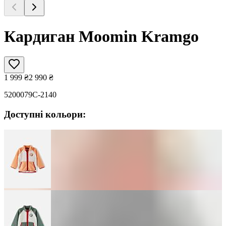
Кардиган Moomin Kramgo
1 999
₴
2 990
₴
5200079C-2140
Доступні кольори: