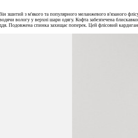
Він зшитий з м'якого та популярного меланжевого в'язаного флісу
водячи вологу у верхні шари одягу. Кофта забезпечена блискавк
ддя. Подовжена спинка захищає поперек. Цей флісовий кардиган, на