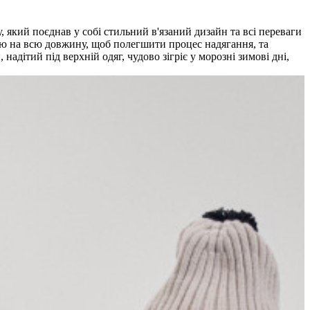
, який поєднав у собі стильний в'язаний дизайн та всі переваги
ою на всю довжину, щоб полегшити процес надягання, та
дітий під верхній одяг, чудово зігріє у морозні зимові дні,