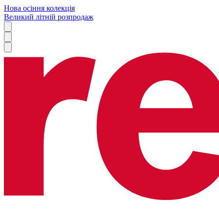
Нова осіння колекція
Великий літній розпродаж