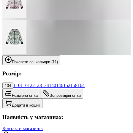
Показати всі кольори (11)
Розмір:
110
116
122
128
134
140
146
152
158
164
104
Розмірна сітка
Всі розмірні сітки
Додати в кошик
Наявність у магазинах:
Контакти магазинів