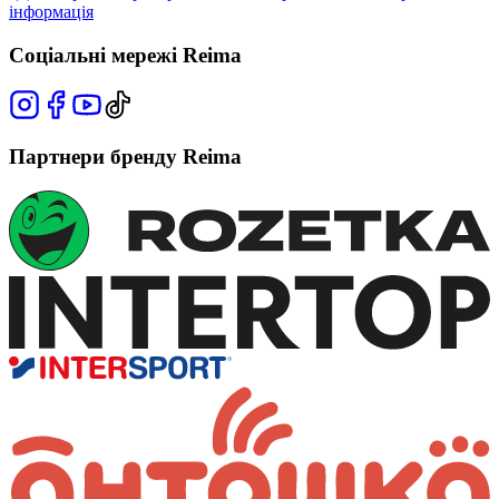
інформація
Соціальні мережі Reima
Партнери бренду Reima