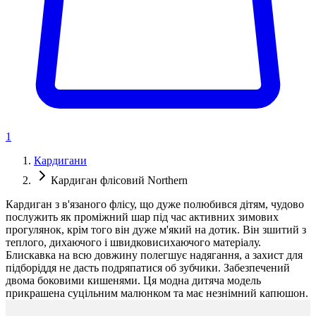
1
Кардигани
Кардиган флісовий Northern
Кардиган з в'язаного флісу, що дуже полюбився дітям, чудово
послужить як проміжний шар під час активних зимових
прогулянок, крім того він дуже м'який на дотик. Він зшитий з
теплого, дихаючого і швидковисихаючого матеріалу.
Блискавка на всю довжину полегшує надягання, а захист для
підборіддя не дасть подряпатися об зубчики. Забезпечений
двома боковими кишенями. Ця модна дитяча модель
прикрашена суцільним малюнком та має незнімний капюшон.