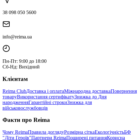
38 098 050 5600
info@reima.ua
Пн-Пт: 9:00 до 18:00
Сб-Нд: Вихідний
Клієнтам
Reima Club
Доставка і оплата
Міжнародна доставка
Повернення
товару
Використання сертифікату
Знижка до Дня
народження
Гарантійні строки
Знижка для
військовослужбовців
Факти про Reima
Чому Reima
Правила догляду
Розмірна сітка
Екологічність
БФ
"Діти Героїв"
Партнери Reima
Поширені питання
Корисна