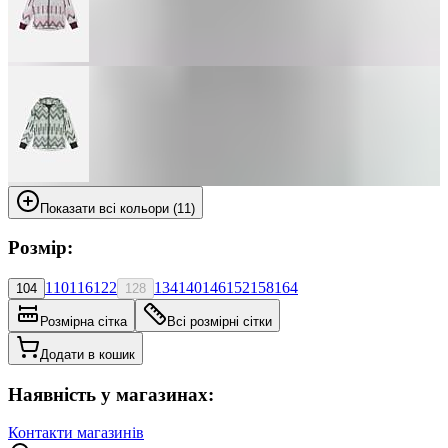
Показати всі кольори (11)
Розмір:
110
116
122
134
140
146
152
158
164
104
128
Розмірна сітка
Всі розмірні сітки
Додати в кошик
Наявність у магазинах:
Контакти магазинів