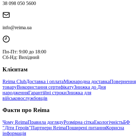
38 098 050 5600
info@reima.ua
Пн-Пт: 9:00 до 18:00
Сб-Нд: Вихідний
Клієнтам
Reima Club
Доставка і оплата
Міжнародна доставка
Повернення
товару
Використання сертифікату
Знижка до Дня
народження
Гарантійні строки
Знижка для
військовослужбовців
Факти про Reima
Чому Reima
Правила догляду
Розмірна сітка
Екологічність
БФ
"Діти Героїв"
Партнери Reima
Поширені питання
Корисна
інформація