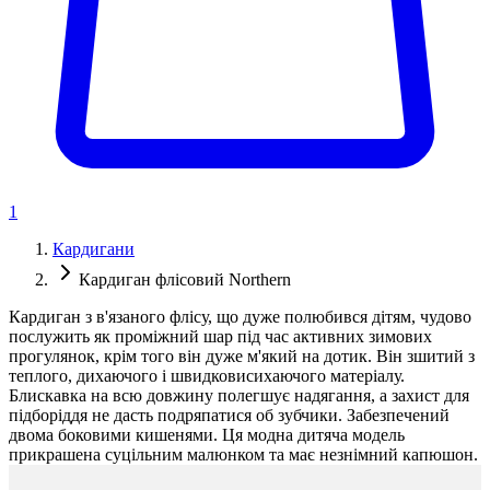
1
Кардигани
Кардиган флісовий Northern
Кардиган з в'язаного флісу, що дуже полюбився дітям, чудово
послужить як проміжний шар під час активних зимових
прогулянок, крім того він дуже м'який на дотик. Він зшитий з
теплого, дихаючого і швидковисихаючого матеріалу.
Блискавка на всю довжину полегшує надягання, а захист для
підборіддя не дасть подряпатися об зубчики. Забезпечений
двома боковими кишенями. Ця модна дитяча модель
прикрашена суцільним малюнком та має незнімний капюшон.