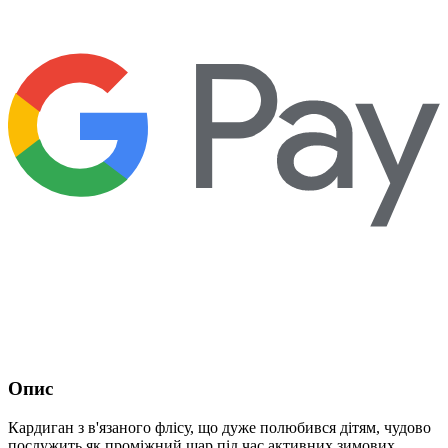
Опис
Кардиган з в'язаного флісу, що дуже полюбився дітям, чудово
послужить як проміжний шар під час активних зимових