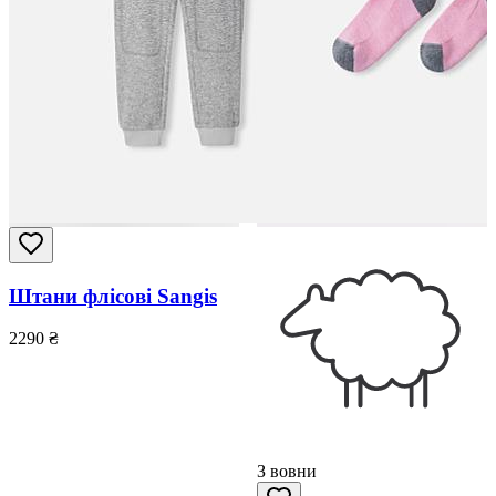
Штани флісові Sangis
2290
₴
З вовни