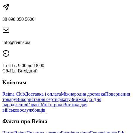
38 098 050 5600
info@reima.ua
Пн-Пт: 9:00 до 18:00
Сб-Нд: Вихідний
Клієнтам
Reima Club
Доставка і оплата
Міжнародна доставка
Повернення
товару
Використання сертифікату
Знижка до Дня
народження
Гарантійні строки
Знижка для
військовослужбовців
Факти про Reima
Чому Reima
Правила догляду
Розмірна сітка
Екологічність
БФ