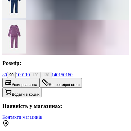
Розмір:
80
100
110
140
150
160
90
120
130
Розмірна сітка
Всі розмірні сітки
Додати в кошик
Наявність у магазинах:
Контакти магазинів