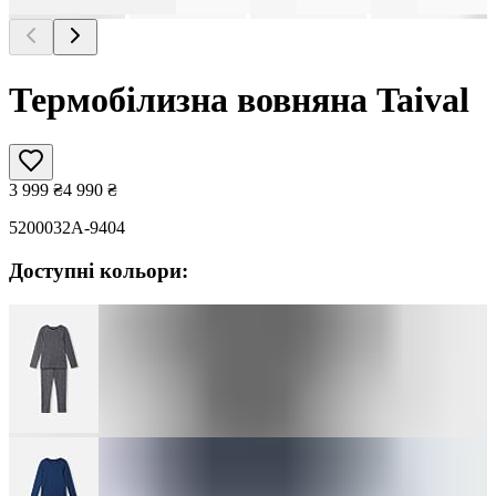
Термобілизна вовняна Taival
3 999
₴
4 990
₴
5200032A-9404
Доступні кольори: