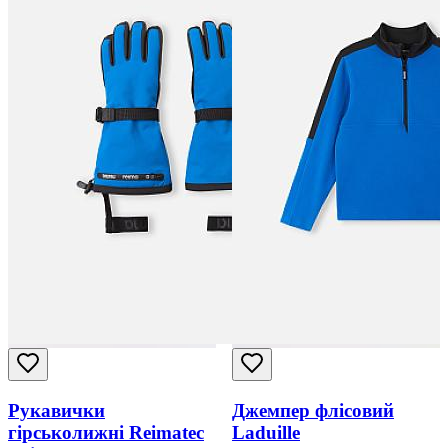
Рукавички
Джемпер флісовий
гірськолижні Reimatec
Laduille