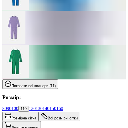
Показати всі кольори (11)
Розмір:
80
90
100
120
130
140
150
160
110
Розмірна сітка
Всі розмірні сітки
Додати в кошик