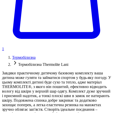
1
Термобілизна
Термобілизна Thermolite Lani
Завдяки практичному дитячому базовому комплекту ваша
дитина може гуляти та займатися спортом у будь-яку погоду. У
цьому комплекті дитині буде сухо та тепло, адже матеріал
THERMOLITE®, з якого він пошитий, ефективно відводить
вологу від шкіри у верхній шар одягу. Комплект дуже зручний
і приємний надотик, а тонкі плоскі шви в замок не натирають
шкіру. Подовжена спинка добре закриває та додатково
захищає поперек, а легка еластична резинка на манжетах
зручно облягає зап'ястя. Створіть ідеальне поєднання –