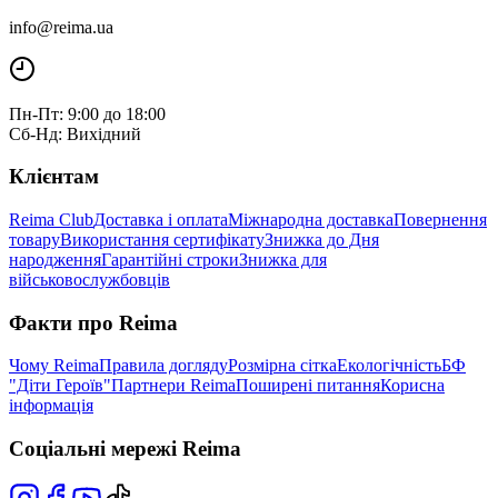
info@reima.ua
Пн-Пт: 9:00 до 18:00
Сб-Нд: Вихідний
Клієнтам
Reima Club
Доставка і оплата
Міжнародна доставка
Повернення
товару
Використання сертифікату
Знижка до Дня
народження
Гарантійні строки
Знижка для
військовослужбовців
Факти про Reima
Чому Reima
Правила догляду
Розмірна сітка
Екологічність
БФ
"Діти Героїв"
Партнери Reima
Поширені питання
Корисна
інформація
Соціальні мережі Reima