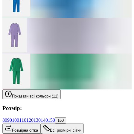
Показати всі кольори (11)
Розмір:
80
90
100
110
120
130
140
150
160
Розмірна сітка
Всі розмірні сітки