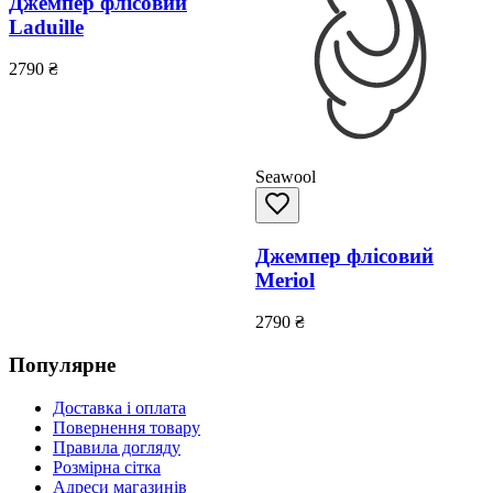
Джемпер флісовий
Laduille
2790
₴
Seawool
Джемпер флісовий
Meriol
2790
₴
Популярне
Доставка і оплата
Повернення товару
Правила догляду
Розмірна сітка
Адреси магазинів