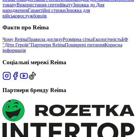
товару
Використання сертифікату
Знижка до Дня
народження
Гарантійні строки
Знижка для
військовослужбовців
Факти про Reima
Чому Reima
Правила догляду
Розмірна сітка
Екологічність
БФ
"Діти Героїв"
Партнери Reima
Поширені питання
Корисна
інформація
Соціальні мережі Reima
Партнери бренду Reima