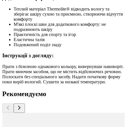
Теплий матеріал Thermolite® відводить вологу та
зберігає шкіру сухою та приємною, створюючи відчуття
комфорту
М'які плоскі шви для додаткового комфорту: не
подразнюють шкіру
Практичність для спорту та ігор
Еластична талія
Подовжений поділ ззаду
Інструкції з догляду:
Прати з білизною однакового кольору, вивернувши навиворіт.
Прати миючим засобом, що не містить відбілюючих речовин.
Полоскати без спеціального засобу. Надати початкову форму
поки виріб вологий. Сушити за низької температури.
Рекомендуємо