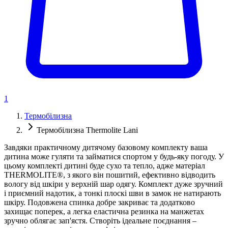
1
Термобілизна
Термобілизна Thermolite Lani
Завдяки практичному дитячому базовому комплекту ваша
дитина може гуляти та займатися спортом у будь-яку погоду. У
цьому комплекті дитині буде сухо та тепло, адже матеріал
THERMOLITE®, з якого він пошитий, ефективно відводить
вологу від шкіри у верхній шар одягу. Комплект дуже зручний
і приємний надотик, а тонкі плоскі шви в замок не натирають
шкіру. Подовжена спинка добре закриває та додатково
захищає поперек, а легка еластична резинка на манжетах
зручно облягає зап'ястя. Створіть ідеальне поєднання –