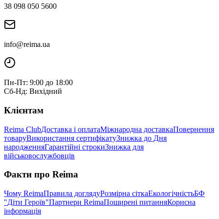
38 098 050 5600
info@reima.ua
Пн-Пт: 9:00 до 18:00
Сб-Нд: Вихідний
Клієнтам
Reima Club
Доставка і оплата
Міжнародна доставка
Повернення
товару
Використання сертифікату
Знижка до Дня
народження
Гарантійні строки
Знижка для
військовослужбовців
Факти про Reima
Чому Reima
Правила догляду
Розмірна сітка
Екологічність
БФ
"Діти Героїв"
Партнери Reima
Поширені питання
Корисна
інформація