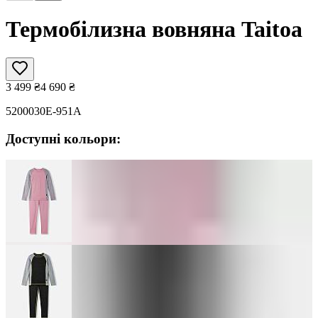
Термобілизна вовняна Taitoa
3 499
₴
4 690
₴
5200030E-951A
Доступні кольори: