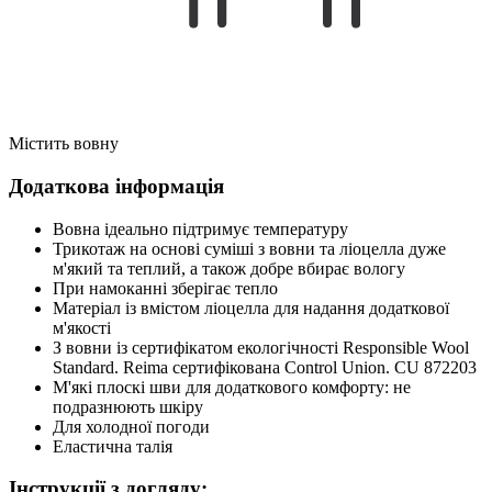
Містить вовну
Додаткова інформація
Вовна ідеально підтримує температуру
Трикотаж на основі суміші з вовни та ліоцелла дуже
м'який та теплий, а також добре вбирає вологу
При намоканні зберігає тепло
Матеріал із вмістом ліоцелла для надання додаткової
м'якості
З вовни із сертифікатом екологічності Responsible Wool
Standard. Reima сертифікована Control Union. CU 872203
М'які плоскі шви для додаткового комфорту: не
подразнюють шкіру
Для холодної погоди
Еластична талія
Інструкції з догляду: