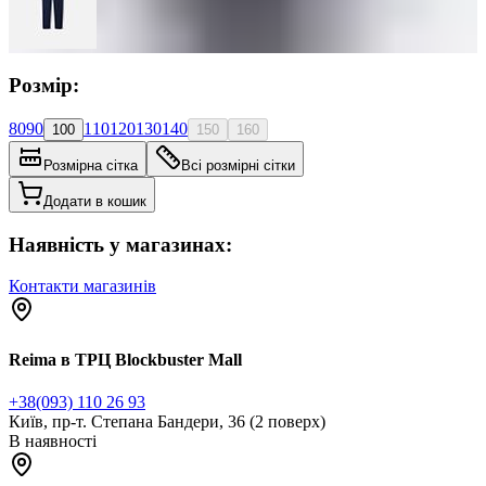
Розмір:
80
90
110
120
130
140
100
150
160
Розмірна сітка
Всі розмірні сітки
Додати в кошик
Наявність у магазинах:
Контакти магазинів
Reima в ТРЦ Blockbuster Mall
+38(093) 110 26 93
Київ, пр-т. Степана Бандери, 36 (2 поверх)
В наявності