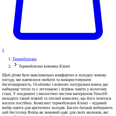
1
Термобілизна
Термобілизна вовняна Kinsei
Щоб дітям було максимально комфортно в холодну зимову
погоду, ми навчилися любити та використовувати
багатошаровість. Особливо з вовною: натуральна вовна дає
найкраще тепло та є легенькою і зігріває навіть у вологому
стані. У поєднанні з екологічно чистим матеріалом Tencel®
виходить такий м'який та теплий комплект, що його хочеться
носити постійно. Комплект термобілизни Kinsei – чудовий
вибір навіть для арктичних холодів. Багато батьків вибирають
цей бестселер Reima як зимовий одяг для своїх малюків, які