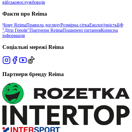
військовослужбовців
Факти про Reima
Чому Reima
Правила догляду
Розмірна сітка
Екологічність
БФ
"Діти Героїв"
Партнери Reima
Поширені питання
Корисна
інформація
Соціальні мережі Reima
Партнери бренду Reima