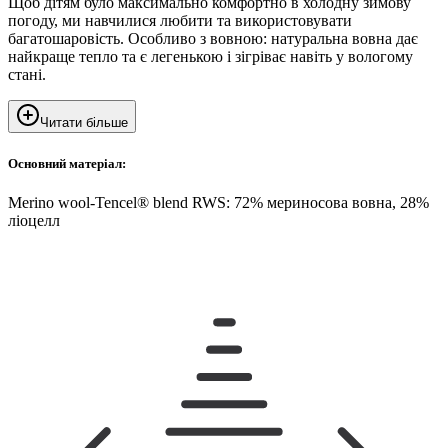
Щоб дітям було максимально комфортно в холодну зимову
погоду, ми навчилися любити та використовувати
багатошаровість. Особливо з вовною: натуральна вовна дає
найкраще тепло та є легенькою і зігріває навіть у вологому
стані.
Читати більше
Основний матеріал:
Merino wool-Tencel® blend RWS: 72% мериносова вовна, 28%
ліоцелл