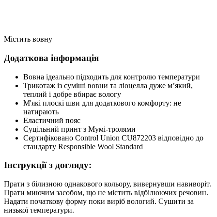
Містить вовну
Додаткова інформація
Вовна ідеально підходить для контролю температури
Трикотаж із суміші вовни та ліоцелла дуже м’який,
теплий і добре вбирає вологу
М'які плоскі шви для додаткового комфорту: не
натирають
Еластичний пояс
Суцільний принт з Мумі-тролями
Сертифіковано Control Union CU872203 відповідно до
стандарту Responsible Wool Standard
Інструкції з догляду:
Прати з білизною однакового кольору, вивернувши навиворіт.
Прати миючим засобом, що не містить відбілюючих речовин.
Надати початкову форму поки виріб вологий. Сушити за
низької температури.