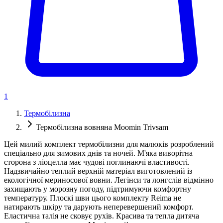
1
Термобілизна
Термобілизна вовняна Moomin Trivsam
Цей милий комплект термобілизни для малюків розроблений
спеціально для зимових днів та ночей. М'яка виворітна
сторона з ліоцелла має чудові поглинаючі властивості.
Надзвичайно теплий верхній матеріал виготовлений із
екологічної мериносової вовни. Легінси та лонгслів відмінно
захищають у морозну погоду, підтримуючи комфортну
температуру. Плоскі шви цього комплекту Reima не
натирають шкіру та дарують неперевершений комфорт.
Еластична талія не сковує рухів. Красива та тепла дитяча