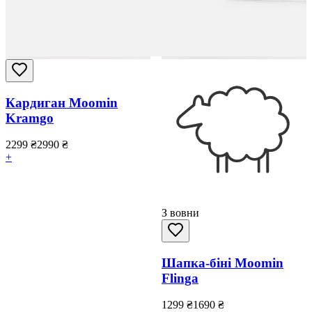
Кардиган Moomin
Kramgo
2299
₴
2990
₴
+
З вовни
Шапка-біні Moomin
Flinga
1299
₴
1690
₴