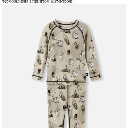
термобілизна з принтом Мумі-тролі!