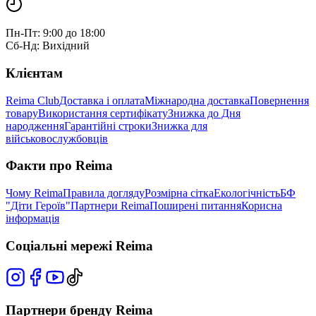
Пн-Пт: 9:00 до 18:00
Сб-Нд: Вихідний
Клієнтам
Reima Club
Доставка і оплата
Міжнародна доставка
Повернення
товару
Використання сертифікату
Знижка до Дня
народження
Гарантійні строки
Знижка для
військовослужбовців
Факти про Reima
Чому Reima
Правила догляду
Розмірна сітка
Екологічність
БФ
"Діти Героїв"
Партнери Reima
Поширені питання
Корисна
інформація
Соціальні мережі Reima
Партнери бренду Reima