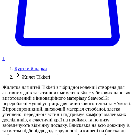
1
Куртки й парки
Жилет Tikkeri
Жилетка для дітей Tikkeri з гібридної колекції створена для
активних днів та затишних моментів. Фліс у бокових панелях
виготовлений з інноваційного матеріалу Seawool®:
перероблені мушлі устриць для виняткового тепла та м’якості.
Вітронепроникний, дихаючий матеріал стьобаної, злегка
утепленої передньої частини підтримує комфорт маленьких
дослідників, а еластичні краї на проймах та по низу
забезпечують відмінну посадку. Блискавка на всю довжину із
захистом підборіддя додає зручності, а кишені на блискавці