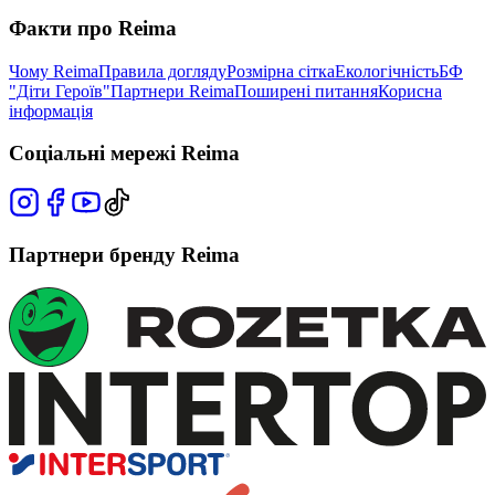
Факти про Reima
Чому Reima
Правила догляду
Розмірна сітка
Екологічність
БФ
"Діти Героїв"
Партнери Reima
Поширені питання
Корисна
інформація
Соціальні мережі Reima
Партнери бренду Reima