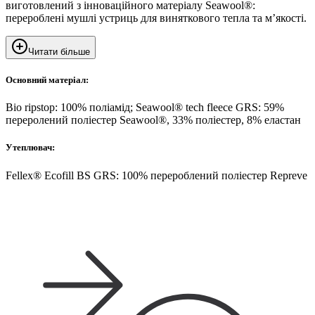
виготовлений з інноваційного матеріалу Seawool®:
перероблені мушлі устриць для виняткового тепла та м’якості.
Читати більше
Основний матеріал:
Bio ripstop: 100% поліамід; Seawool® tech fleece GRS: 59%
переролений поліестер Seawool®, 33% поліестер, 8% еластан
Утеплювач:
Fellex® Ecofill BS GRS: 100% перероблений поліестер Repreve