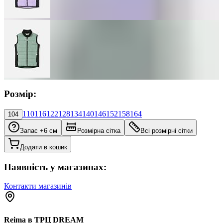
Розмір:
110
116
122
128
134
140
146
152
158
164
104
Запас +6 см
Розмірна сітка
Всі розмірні сітки
Додати в кошик
Наявність у магазинах:
Контакти магазинів
Reima в ТРЦ DREAM