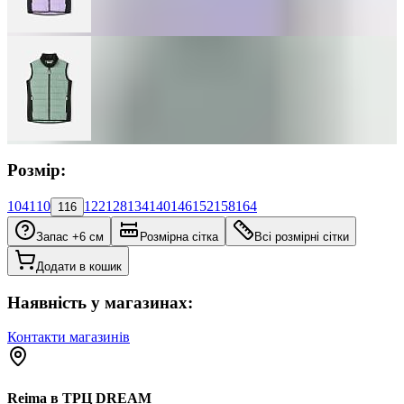
Розмір:
104
110
122
128
134
140
146
152
158
164
116
Запас +6 см
Розмірна сітка
Всі розмірні сітки
Додати в кошик
Наявність у магазинах:
Контакти магазинів
Reima в ТРЦ DREAM