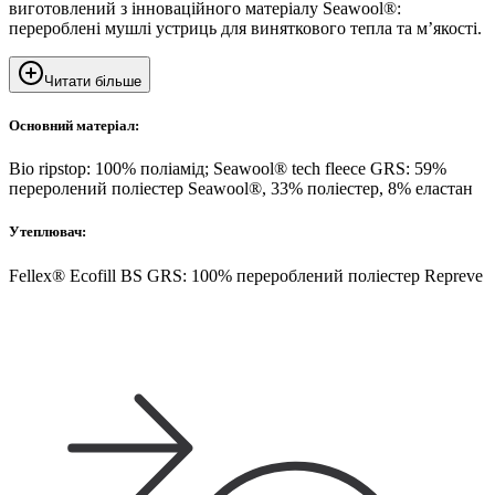
виготовлений з інноваційного матеріалу Seawool®:
перероблені мушлі устриць для виняткового тепла та м’якості.
Читати більше
Основний матеріал:
Bio ripstop: 100% поліамід; Seawool® tech fleece GRS: 59%
переролений поліестер Seawool®, 33% поліестер, 8% еластан
Утеплювач:
Fellex® Ecofill BS GRS: 100% перероблений поліестер Repreve