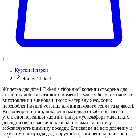
1
Куртки й парки
Жилет Tikkeri
Жилетка для дітей Tikkeri з гібридної колекції створена для
активних днів та затишних моментів. Фліс у бокових панелях
виготовлений з інноваційного матеріалу Seawool®:
перероблені мушлі устриць для виняткового тепла та м’якості.
Вітронепроникний, дихаючий матеріал стьобаної, злегка
утепленої передньої частини підтримує комфорт маленьких
дослідників, а еластичні краї на проймах та по низу
забезпечують відмінну посадку. Блискавка на всю довжину із
захистом підборіддя додає зручності, а кишені на блискавці