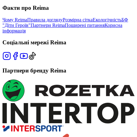
Факти про Reima
Чому Reima
Правила догляду
Розмірна сітка
Екологічність
БФ
"Діти Героїв"
Партнери Reima
Поширені питання
Корисна
інформація
Соціальні мережі Reima
Партнери бренду Reima