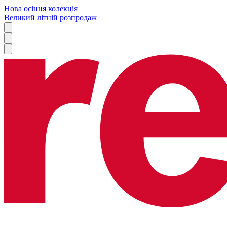
Нова осіння колекція
Великий літній розпродаж