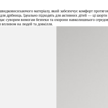
 швидковисихаючого матеріалу, який забезпечує комфорт протяго
для дрібниць. Ідеально підходять для активних дітей — ці шорти в
ідає суворим вимогам безпеки та охорони навколишнього середови
м впливом на людей та довкілля.