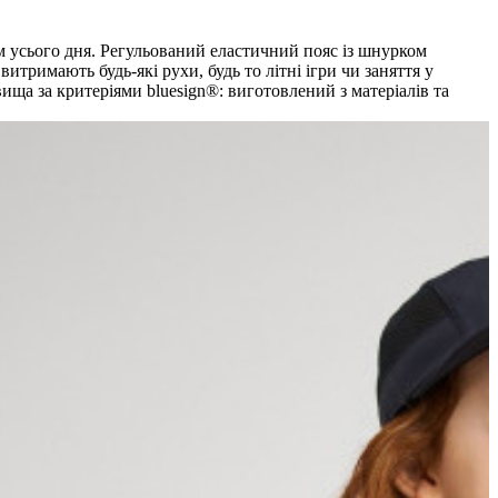
м усього дня. Регульований еластичний пояс із шнурком
итримають будь-які рухи, будь то літні ігри чи заняття у
ща за критеріями bluesign®: виготовлений з матеріалів та