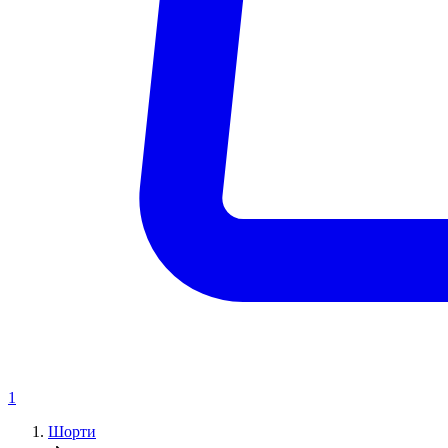
1
Шорти